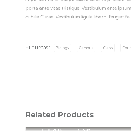
porta ante vitae tristique. Vestibulum ante ipsum 
cubilia Curae; Vestibulum ligula libero, feugiat fa
Etiquetas :
Biology
Campus
Class
Cour
Related Products
01-06-2016
8 Hours