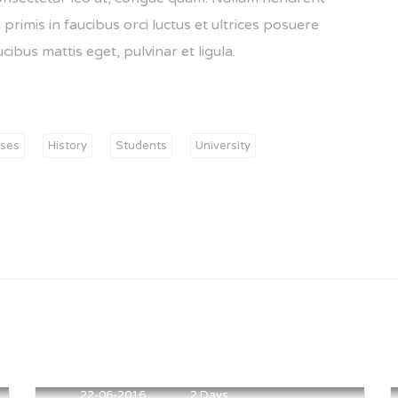
primis in faucibus orci luctus et ultrices posuere
ucibus mattis eget, pulvinar et ligula.
ses
History
Students
University
22-06-2016
2 Days