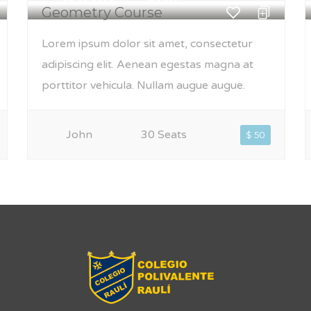
Geometry Course
Lorem ipsum dolor sit amet, consectetur
adipiscing elit. Aenean egestas magna at
porttitor vehicula. Nullam augue augue.
John
30 Seats
$ 50