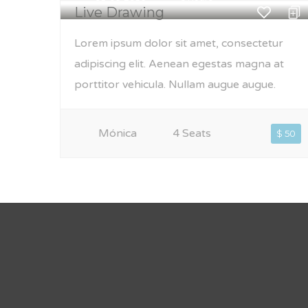
Live Drawing
Lorem ipsum dolor sit amet, consectetur
adipiscing elit. Aenean egestas magna at
porttitor vehicula. Nullam augue augue.
Mónica
4 Seats
$ 50