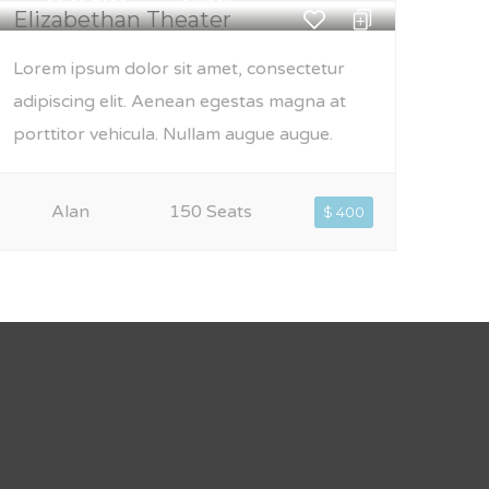
Elizabethan Theater
Lorem ipsum dolor sit amet, consectetur
adipiscing elit. Aenean egestas magna at
porttitor vehicula. Nullam augue augue.
Alan
150 Seats
$ 400