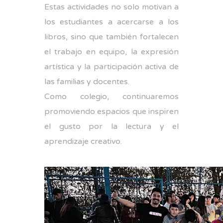
Estas actividades no solo motivan a
los estudiantes a acercarse a los
libros, sino que también fortalecen
el trabajo en equipo, la expresión
artística y la participación activa de
las familias y docentes.
Como colegio, continuaremos
promoviendo espacios que inspiren
el gusto por la lectura y el
aprendizaje creativo.