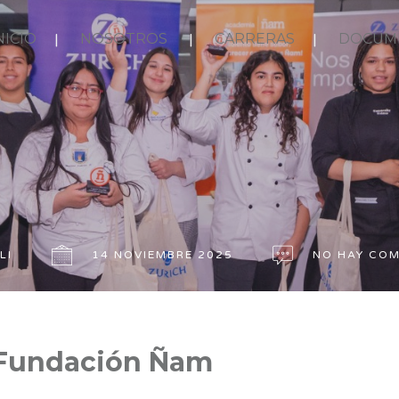
NICIO
NOSOTROS
CARRERAS
DOCUM
LI
14 NOVIEMBRE 2025
NO HAY COM
 Fundación Ñam