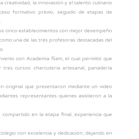
eatividad, la innovación y el talento culinario
ceso formativo previo, seguido de etapas de
.
los cinco establecimientos con mejor desempeño
 como una de las tres profesoras destacadas del
o.
onvenio con Academia Ñam, el cual permitió que
 tres cursos: charcutería artesanal, panadería
ón original que presentaron mediante un video
diantes representantes quienes asistieron a la
 compartido en la etapa final, experiencia que
colegio con excelencia y dedicación, dejando en