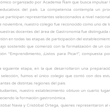
mico organizado por Academia Ñam que busca impulsar la cr
s educativos del país. La competencia contempla un pro
a que participan representantes seleccionados a nivel nacional
 de noviembre, nuestro colegio fue reconocido como uno de 
 nuestras docentes del área de Gastronomía fue distinguida
ón en todas las etapas de participación del establecimient
rabajo sostenido que comenzó con la formalización de un c
ción “Emprendimiento, ¡Listos para Picar!”, compuesta por
a siguiente etapa, en la que desarrollaron una preparaci
 selección, fuimos el único colegio que contó con dos estu
antes de distintas regiones del país.
tudiantes, nuestro establecimiento obtuvo un cuarto lugar
leciendo la formación gastronómica.
istóbal Navia y Cristóbal Ortega, quienes representaron al 