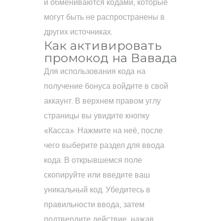
и обмениваются кодами, которые
могут быть не распространены в
других источниках.
Как активировать
промокод на Вавада
Для использования кода на
получение бонуса войдите в свой
аккаунт. В верхнем правом углу
страницы вы увидите кнопку
«Касса». Нажмите на неё, после
чего выберите раздел для ввода
кода. В открывшемся поле
скопируйте или введите ваш
уникальный код. Убедитесь в
правильности ввода, затем
подтвердите действие, нажав