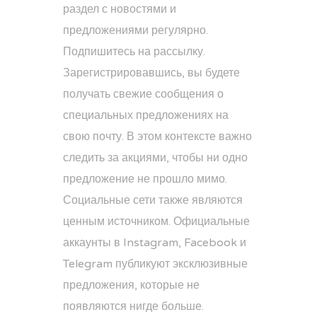
раздел с новостями и
предложениями регулярно.
Подпишитесь на рассылку.
Зарегистрировавшись, вы будете
получать свежие сообщения о
специальных предложениях на
свою почту. В этом контексте важно
следить за акциями, чтобы ни одно
предложение не прошло мимо.
Социальные сети также являются
ценным источником. Официальные
аккаунты в Instagram, Facebook и
Telegram публикуют эксклюзивные
предложения, которые не
появляются нигде больше.