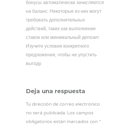
бонусы автоматически зачисляются
на баланс. Некоторые из них могут
требовать дополнительных
действий, таких как выполнение
ставок или минимальный депозит.
Изучите условия конкретного
предложения, чтобы не упустить
выгоду.
Deja una respuesta
Tu dirección de correo electrónico
no será publicada.
Los campos
obligatorios están marcados con
*