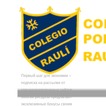
Как получить
промокод на
вавада
Первый шаг для экономии –
подписка на рассылки от
специализированных сайтов.
Многие ресурсы предлагают
эксклюзивные бонусы своим