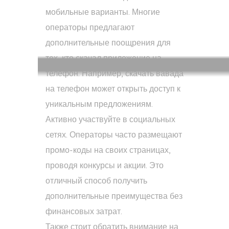
мобильные варианты. Многие
операторы предлагают
дополнительные поощрения для
тех, кто скачал приложение на
телефон. Например,
скачать вавада
на телефон
может открыть доступ к
уникальным предложениям.
Активно участвуйте в социальных
сетях. Операторы часто размещают
промо-коды на своих страницах,
проводя конкурсы и акции. Это
отличный способ получить
дополнительные преимущества без
финансовых затрат.
Также стоит обратить внимание на