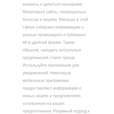
вопросы и делиться находками.
Мониторьте сайты, посвященные
бонусам и акциям. Умельцы в этой
сфере собирают информацию о
разных промоакциях и публикуют
её в удобной форме. Таким
образом, находить актуальные
предложения станет проще.
Используйте приложения для
уведомлений. Некоторые
мобильные приложения
предоставляют информацию о
новых акциях и предложениях,
основанную на ваших
предпочтениях. Разумный подход к