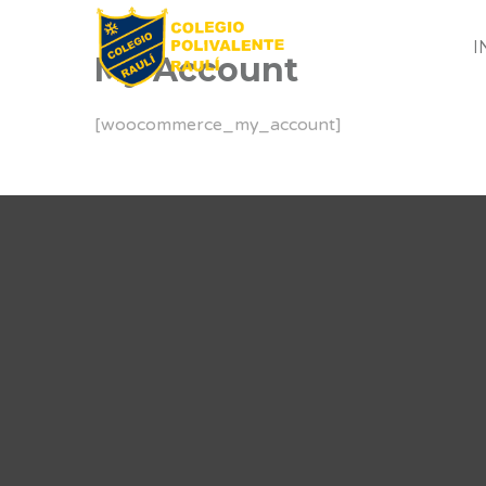
I
My Account
[woocommerce_my_account]