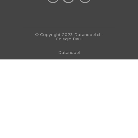
© Copyright 2023 Datanobel.cl -
Colegio Rauli
Datanobel