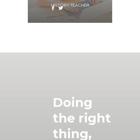
HISTORY TEACHER
Doing
the right
thing,