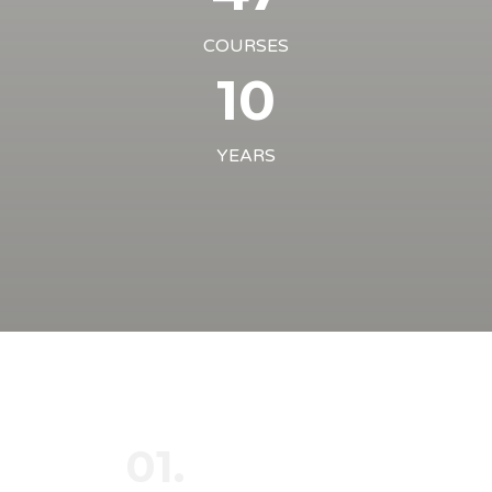
COURSES
10
YEARS
01.